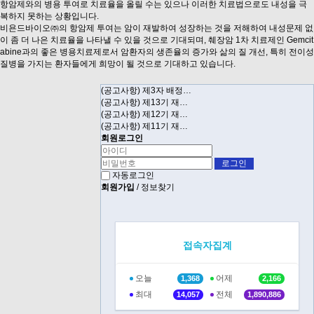
항암제와의 병용 투여로 치료율을 올릴 수는 있으나 이러한 치료법으로도 내성을 극
복하지 못하는 상황입니다
.
비욘드바이오㈜의 항암제 투여는 암이 재발하여 성장하는 것을 저해하여 내성문제 없
이 좀 더 나은 치료율을 나타낼 수 있을 것으로 기대
되며, 췌장암 1차 치료제인 Gemcit
abine과의 좋은 병용치료제로서 암환자의 생존율의 증가와 삶의 질 개선, 특히 전이성
질병을 가지는 환자들에게 희망이 될 것으로 기대하고 있습니다
.
(공고사항) 제3자 배정…
(공고사항) 제13기 재…
(공고사항) 제12기 재…
(공고사항) 제11기 재…
회원로그인
자동로그인
회원가입
/
정보찾기
접속자집계
오늘
어제
1,368
2,166
최대
전체
14,057
1,890,886