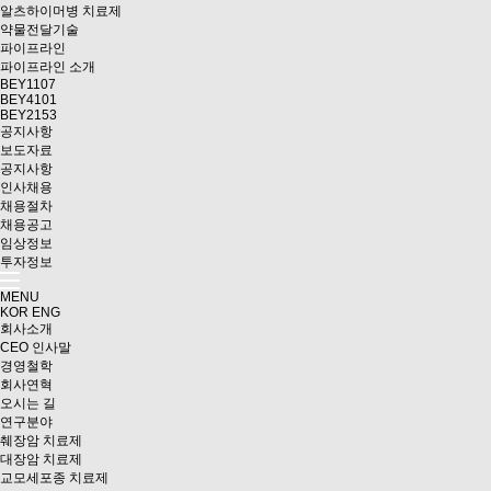
알츠하이머병 치료제
약물전달기술
파이프라인
파이프라인 소개
BEY1107
BEY4101
BEY2153
공지사항
보도자료
공지사항
인사채용
채용절차
채용공고
임상정보
투자정보
MENU
KOR
ENG
회사소개
CEO 인사말
경영철학
회사연혁
오시는 길
연구분야
췌장암 치료제
대장암 치료제
교모세포종 치료제