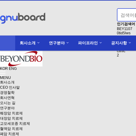
인기검색어
BEY1107
0tid5lws
Conducting
액면분할
회사소개
연구분야
파이프라인
공지사항
1
clinic
2
KOR
ENG
MENU
회사소개
CEO 인사말
경영철학
회사연혁
오시는 길
연구분야
췌장암 치료제
대장암 치료제
교모세포종 치료제
혈액암 치료제
폐암 치료제