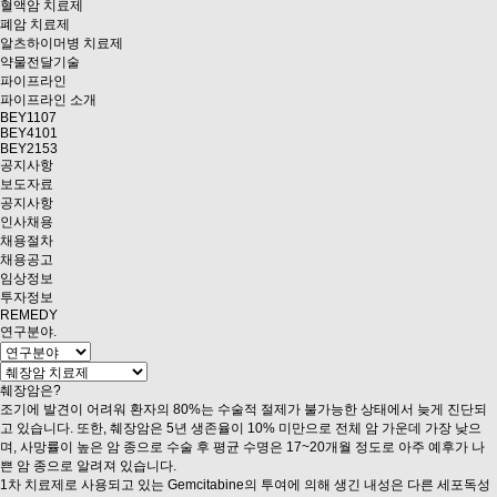
혈액암 치료제
폐암 치료제
알츠하이머병 치료제
약물전달기술
파이프라인
파이프라인 소개
BEY1107
BEY4101
BEY2153
공지사항
보도자료
공지사항
인사채용
채용절차
채용공고
임상정보
투자정보
REMEDY
연구분야
.
췌장암은?
조기에 발견이 어려워 환자의 80%는 수술적 절제가 불가능한 상태에서 늦게 진단되
고 있습니다. 또한,
췌장암은 5년 생존율이 10% 미만
으로 전체 암 가운데 가장 낮으
며, 사망률이 높은 암 종으로 수술 후 평균 수명은 17~20개월 정도로 아주 예후가 나
쁜 암 종으로 알려져 있습니다
.
1차 치료제로 사용되고 있는 Gemcitabine의 투여에 의해 생긴 내성
은 다른 세포독성