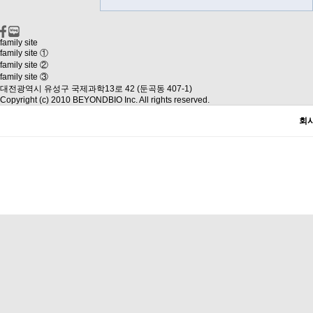
family site
family site ①
family site ②
family site ③
대전광역시 유성구 국제과학13로 42 (둔곡동 407-1)
Copyright (c) 2010 BEYONDBIO Inc. All rights reserved.
회