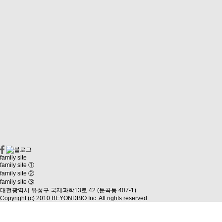
family site
family site ①
family site ②
family site ③
대전광역시 유성구 국제과학13로 42 (둔곡동 407-1)
Copyright (c) 2010 BEYONDBIO Inc. All rights reserved.