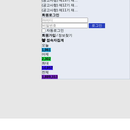
(공고사항) 제13기 재…
(공고사항) 제12기 재…
(공고사항) 제11기 재…
회원로그인
자동로그인
회원가입
/
정보찾기
접속자집계
오늘
1,961
어제
2,302
최대
14,057
전체
1,889,313