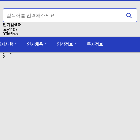
인기검색어
bey1107
0TId5lws
1
conducting
공지사항
인사채용
임상정보
투자정보
액면분할
clinic
2