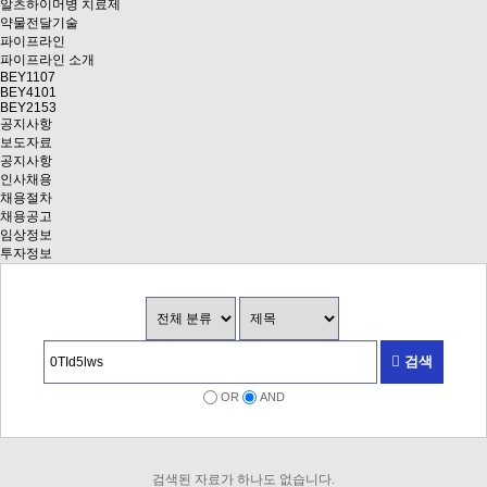
알츠하이머병 치료제
약물전달기술
파이프라인
파이프라인 소개
BEY1107
BEY4101
BEY2153
공지사항
보도자료
공지사항
인사채용
채용절차
채용공고
임상정보
투자정보
검색
OR
AND
검색된 자료가 하나도 없습니다.