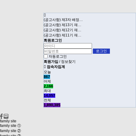
(공고사항) 제3자 배정…
(공고사항) 제13기 재…
(공고사항) 제12기 재…
(공고사항) 제11기 재…
회원로그인
자동로그인
회원가입
/
정보찾기
접속자집계
오늘
867
어제
2,166
최대
14,057
전체
1,890,385
family site
family site ①
family site ②
family site ③