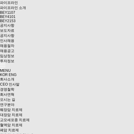
파이프라인
파이프라인 소개
BEY1107
BEY4101
BEY2153
공지사항
보도자료
공지사항
인사채용
채용절차
채용공고
임상정보
투자정보
MENU
KOR
ENG
회사소개
CEO 인사말
경영철학
회사연혁
오시는 길
연구분야
췌장암 치료제
대장암 치료제
교모세포종 치료제
혈액암 치료제
폐암 치료제