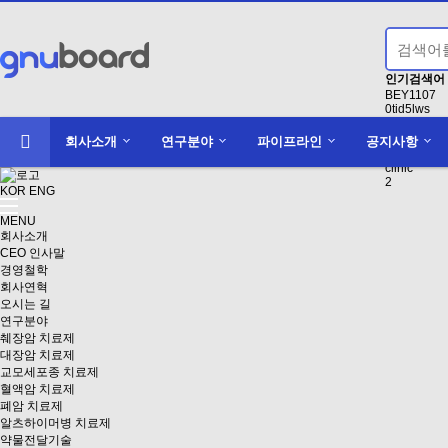
인기검색어
BEY1107
0tid5lws
Conducting
액면분할
회사소개
연구분야
파이프라인
공지사항
1
clinic
2
KOR
ENG
MENU
회사소개
CEO 인사말
경영철학
회사연혁
오시는 길
연구분야
췌장암 치료제
대장암 치료제
교모세포종 치료제
혈액암 치료제
폐암 치료제
알츠하이머병 치료제
약물전달기술