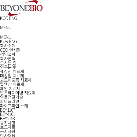
KOR
ENG
MENU
MENU
KOR
ENG
회사소개
CEO 인사말
경영철학
회사연혁
오시는 길
연구분야
췌장암 치료제
대장암 치료제
교모세포종 치료제
혈액암 치료제
폐암 치료제
알츠하이머병 치료제
약물전달기술
파이프라인
파이프라인 소개
BEY1107
BEY4101
BEY2153
공지사항
보도자료
공지사항
인사채용