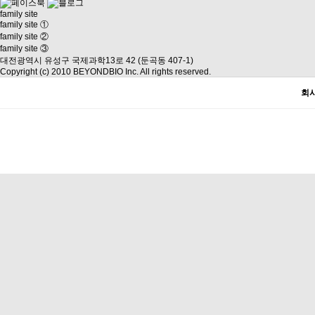
family site
family site ①
family site ②
family site ③
대전광역시 유성구 국제과학13로 42 (둔곡동 407-1)
Copyright (c) 2010 BEYONDBIO Inc. All rights reserved.
회