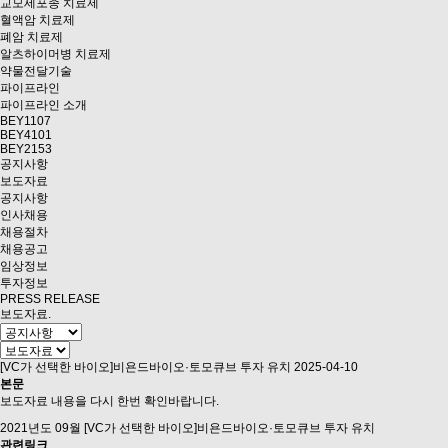
교모세포종 치료제
혈액암 치료제
폐암 치료제
알츠하이머병 치료제
약물전달기술
파이프라인
파이프라인 소개
BEY1107
BEY4101
BEY2153
공지사항
보도자료
공지사항
인사채용
채용절차
채용공고
임상정보
투자정보
PRESS RELEASE
보도자료
.
[VC가 선택한 바이오]비욘드바이오·토모큐브 투자 유치
2025-04-10
본문
보도자료 내용을 다시 한번 확인바랍니다.
2021년도 09월 [VC가 선택한 바이오]비욘드바이오·토모큐브 투자 유치
관련링크