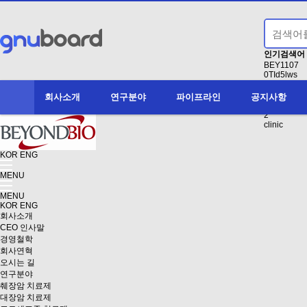
인기검색어
BEY1107
0TId5lws
Conducting
1
회사소개
연구분야
파이프라인
공지사항
액면분할
2
clinic
KOR
ENG
MENU
MENU
KOR
ENG
회사소개
CEO 인사말
경영철학
회사연혁
오시는 길
연구분야
췌장암 치료제
대장암 치료제