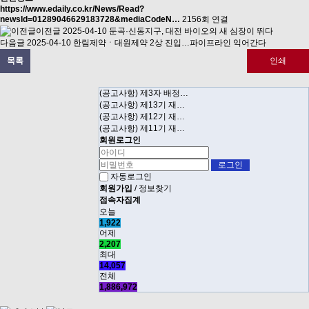
https://www.edaily.co.kr/News/Read?
newsId=01289046629183728&mediaCodeN…
2156회 연결
이전글
2025-04-10
둔곡·신동지구, 대전 바이오의 새 심장이 뛰다
다음글
2025-04-10
한림제약ㆍ대원제약 2상 진입…파이프라인 익어간다
목록
인쇄
(공고사항) 제3자 배정…
(공고사항) 제13기 재…
(공고사항) 제12기 재…
(공고사항) 제11기 재…
회원로그인
자동로그인
회원가입
/
정보찾기
접속자집계
오늘
1,922
어제
2,207
최대
14,057
전체
1,886,972