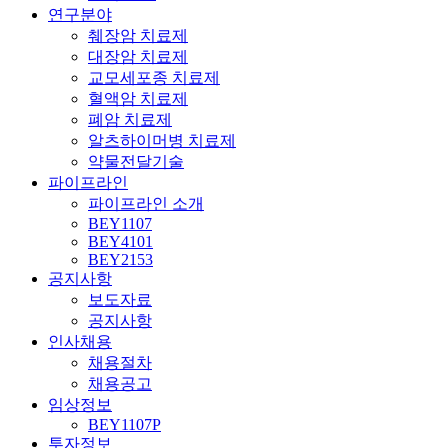
연구분야
췌장암 치료제
대장암 치료제
교모세포종 치료제
혈액암 치료제
폐암 치료제
알츠하이머병 치료제
약물전달기술
파이프라인
파이프라인 소개
BEY1107
BEY4101
BEY2153
공지사항
보도자료
공지사항
인사채용
채용절차
채용공고
임상정보
BEY1107P
투자정보