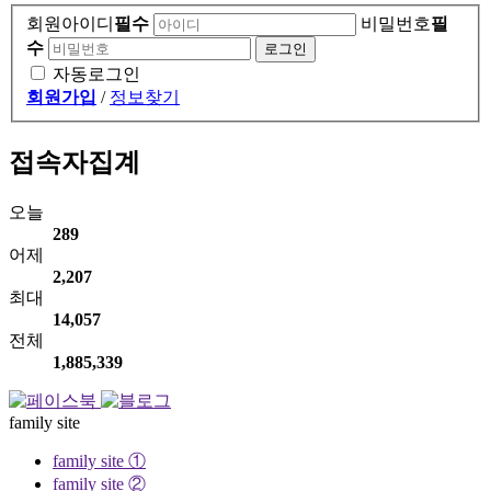
회원아이디
필수
비밀번호
필
수
자동로그인
회원가입
/
정보찾기
접속자집계
오늘
289
어제
2,207
최대
14,057
전체
1,885,339
family site
family site ①
family site ②