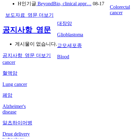
H
인기글
BeyondBio, clinical appr…
08-17
Colorectal
cancer
보도자료_영문
더보기
대장암
공지사항_영문
Glioblastoma
게시물이 없습니다.
교모세포종
공지사항_영문
더보기
Blood
cancer
혈액암
Lung cancer
폐암
Alzheimer's
disease
알츠하이머병
Drug delivery