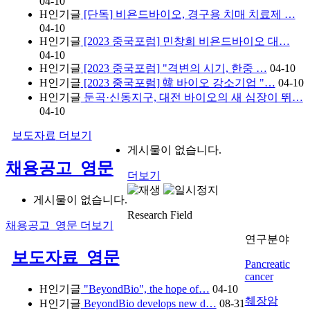
04-10
H
인기글
[단독] 비욘드바이오, 경구용 치매 치료제 …
04-10
H
인기글
[2023 중국포럼] 민창희 비욘드바이오 대…
04-10
H
인기글
[2023 중국포럼] "격변의 시기, 한중 …
04-10
H
인기글
[2023 중국포럼] 韓 바이오 강소기업 "…
04-10
H
인기글
둔곡·신동지구, 대전 바이오의 새 심장이 뛰…
04-10
보도자료
더보기
게시물이 없습니다.
채용공고_영문
더보기
게시물이 없습니다.
Research Field
채용공고_영문
더보기
연구분야
보도자료_영문
Pancreatic
cancer
H
인기글
"BeyondBio", the hope of…
04-10
췌장암
H
인기글
BeyondBio develops new d…
08-31