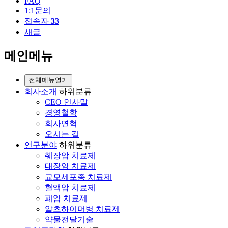
FAQ
1:1문의
접속자
33
새글
메인메뉴
전체메뉴열기
회사소개
하위분류
CEO 인사말
경영철학
회사연혁
오시는 길
연구분야
하위분류
췌장암 치료제
대장암 치료제
교모세포종 치료제
혈액암 치료제
폐암 치료제
알츠하이머병 치료제
약물전달기술